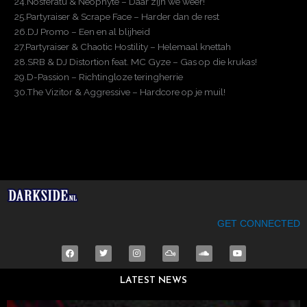
24.Nosferatu & Neophyte – Daar zijn we weer!
25.Partyraiser & Scrape Face – Harder dan de rest
26.DJ Promo – Een en al blijheid
27.Partyraiser & Chaotic Hostility – Helemaal knettah
28.SRB & DJ Distortion feat. MC Gyze – Gas op die krukas!
29.D-Passion – Richtingloze teringherrie
30.The Vizitor & Aggressive – Hardcore op je muil!
GET CONNECTED
F
T
I
M
S
Y
a
w
n
i
o
o
c
i
s
x
u
u
e
t
t
c
n
t
LATEST NEWS
b
t
a
l
d
u
o
e
g
o
c
b
o
r
r
u
l
e
k
a
d
o