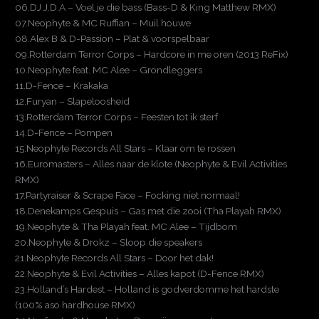
06.DJ J.D.A – Voel je die bass (Bass-D & King Matthew RMX)
07.Neophyte & MC Ruffian – Muil houwe
08.Alex B & D-Passion – Plat & voorspelbaar
09.Rotterdam Terror Corps – Hardcore in me oren (2013 ReFix)
10.Neophyte feat. MC Alee – Grondleggers
11.D-Fence – Krakaka
12.Furyan – Slapeloosheid
13.Rotterdam Terror Corps – Feesten tot ik sterf
14.D-Fence – Pompen
15.Neophyte Records All Stars – Klaar om te rossen
16.Euromasters – Alles naar de klote (Neophyte & Evil Activities
RMX)
17.Partyraiser & Scrape Face – Focking niet normaal!
18.Denekamps Gespuis – Gas met die zooi (Tha Playah RMX)
19.Neophyte & Tha Playah feat. MC Alee – Tijdbom
20.Neophyte & Drokz – Sloop die speakers
21.Neophyte Records All Stars – Door het dak!
22.Neophyte & Evil Activities – Alles kapot (D-Fence RMX)
23.Holland’s Hardest – Holland is godverdomme het hardste
(100% aso hardhouse RMX)