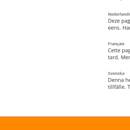
Nederland
Deze pag
eens. Har
Français
Cette pag
tard. Me
Svenska
Denna he
tillfälle