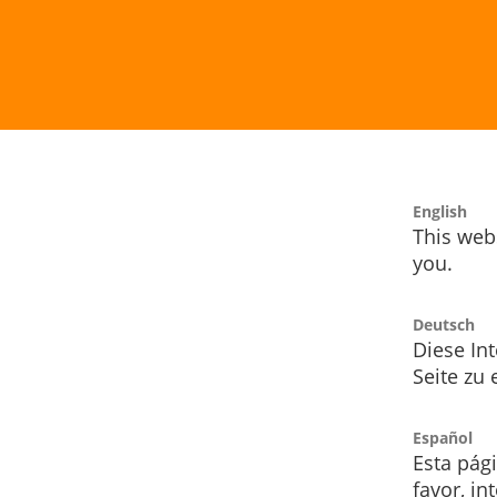
English
This webs
you.
Deutsch
Diese Int
Seite zu
Español
Esta pág
favor, i